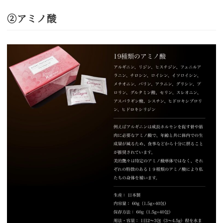
②アミノ酸